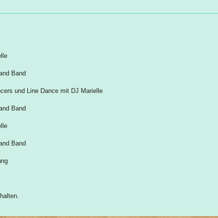
lle
 and Band
ncers und Line Dance mit DJ Marielle
 and Band
lle
 and Band
ung
halten.