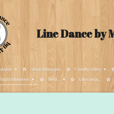
Line Dance
by M
nzkurse
Veranstaltungen
Country Valley
 Night Altenrhein
Mehr...
Über mich...